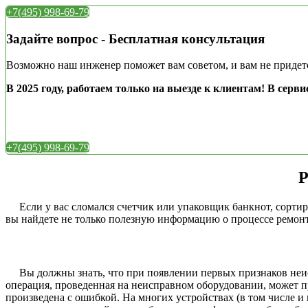
+7(495) 998-69-79
Задайте вопрос - Бесплатная консультация
Возможно наш инженер поможет вам советом, и вам не придетс
В 2025 году, работаем только на выезде к клиентам!
В серви
+7(495) 998-69-79
Р
Если у вас сломался счетчик или упаковщик банкнот, сортиро
вы найдете не только полезную информацию о процессе ремонта
Вы должны знать, что при появлении первых признаков неисп
операция, проведенная на неисправном оборудовании, может пр
произведена с ошибкой. На многих устройствах (в том числе и 