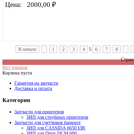
Цена:
2000,00 ₽
В начало
1
2
3
4
5
6
7
8
Страни
Нет товаров
Корзина пуста
Гарантия на запчасти
Доставка и оплата
Категории
Запчасти для принтеров
ЗИП для струйных принтеров
Запчасти для счетчиков банкнот
ЗИП для CASSIDA 6650 I/IR
ЗИП для Dipix DCM 600